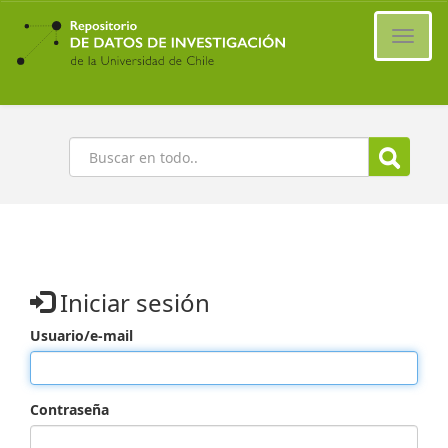
Ir
al
Cambi
contenido
naveg
principal
Buscar
Iniciar sesión
Usuario/e-mail
Contraseña