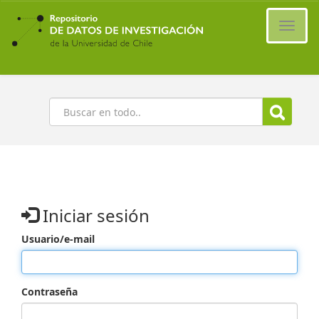
Ir
al
Cambi
contenido
naveg
principal
Buscar
Iniciar sesión
Usuario/e-mail
Contraseña