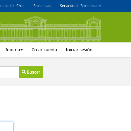
rsidad de Chile
Bibliotecas
Servicios de Bibliotecas
Idioma
Crear cuenta
Iniciar sesión
Buscar