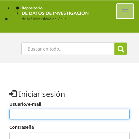
Ir
al
Cambi
contenido
naveg
principal
Buscar
Iniciar sesión
Usuario/e-mail
Contraseña