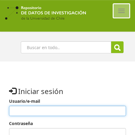
Ir
al
Cambi
contenido
naveg
principal
Buscar
Iniciar sesión
Usuario/e-mail
Contraseña