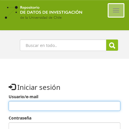
Ir
al
Cambi
contenido
naveg
principal
Buscar
Iniciar sesión
Usuario/e-mail
Contraseña