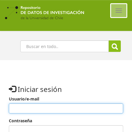
Ir
al
Cambi
contenido
naveg
principal
Buscar
Iniciar sesión
Usuario/e-mail
Contraseña