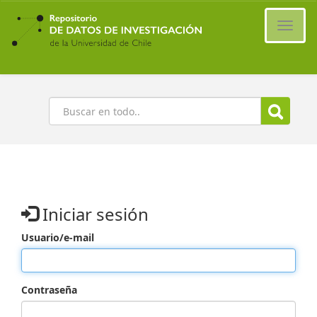
Ir
al
Cambi
contenido
naveg
principal
Buscar
Iniciar sesión
Usuario/e-mail
Contraseña