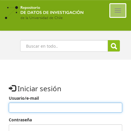
Ir
al
Cambi
contenido
naveg
principal
Buscar
Iniciar sesión
Usuario/e-mail
Contraseña