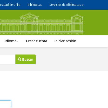
rsidad de Chile
Bibliotecas
Servicios de Bibliotecas
Idioma
Crear cuenta
Iniciar sesión
Buscar