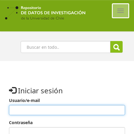
Ir
al
Cambi
contenido
naveg
principal
Buscar
Iniciar sesión
Usuario/e-mail
Contraseña