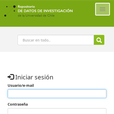
Ir
al
Cambi
contenido
naveg
principal
Buscar
Iniciar sesión
Usuario/e-mail
Contraseña