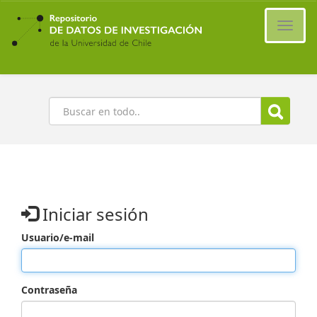
Ir
al
Cambi
contenido
naveg
principal
Buscar
Iniciar sesión
Usuario/e-mail
Contraseña