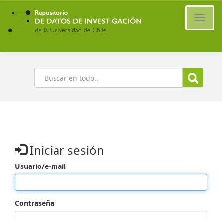
Ir
al
Cambi
contenido
naveg
principal
Buscar
Iniciar sesión
Usuario/e-mail
Contraseña