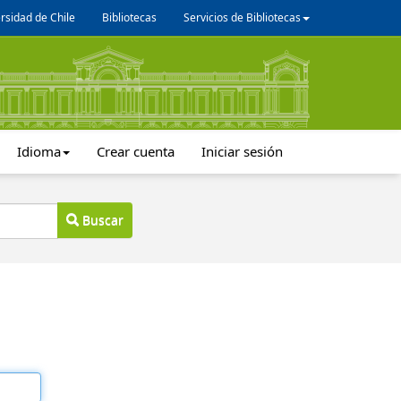
rsidad de Chile
Bibliotecas
Servicios de Bibliotecas
Idioma
Crear cuenta
Iniciar sesión
Buscar