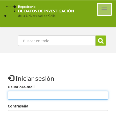
Ir
al
Cambi
contenido
naveg
principal
Buscar
Iniciar sesión
Usuario/e-mail
Contraseña