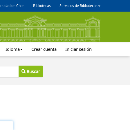
rsidad de Chile
Bibliotecas
Servicios de Bibliotecas
Idioma
Crear cuenta
Iniciar sesión
Buscar