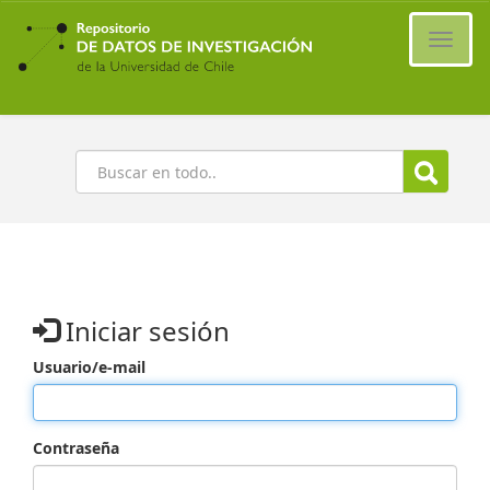
Ir
al
Cambi
contenido
naveg
principal
Buscar
Iniciar sesión
Usuario/e-mail
Contraseña