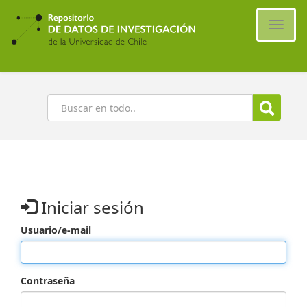
Ir
al
Cambi
contenido
naveg
principal
Buscar
Iniciar sesión
Usuario/e-mail
Contraseña