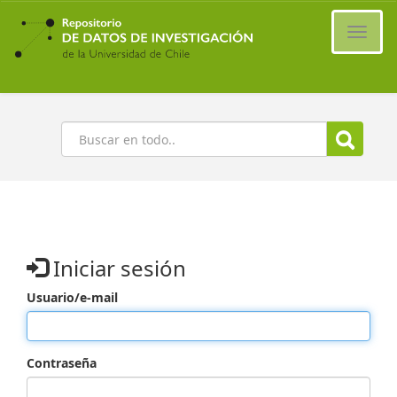
Ir
al
Cambi
contenido
naveg
principal
Buscar
Iniciar sesión
Usuario/e-mail
Contraseña