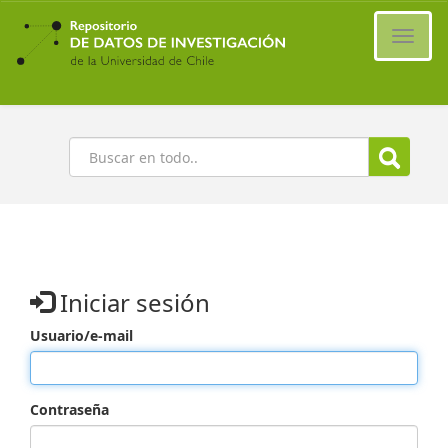
Ir
al
Cambi
contenido
naveg
principal
Buscar
Iniciar sesión
Usuario/e-mail
Contraseña