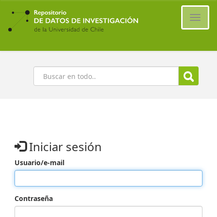
Ir
al
Cambi
contenido
naveg
principal
Buscar
Iniciar sesión
Usuario/e-mail
Contraseña