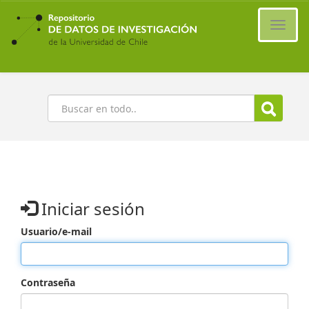
Ir
al
Cambi
contenido
naveg
principal
Buscar
Iniciar sesión
Usuario/e-mail
Contraseña