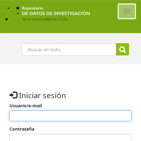
Ir
al
Cambi
contenido
naveg
principal
Buscar
Iniciar sesión
Usuario/e-mail
Contraseña