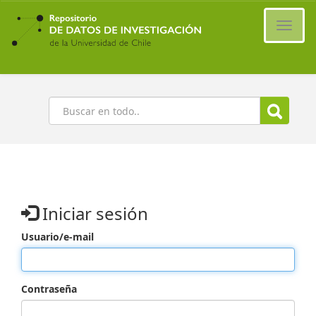
Ir
al
Cambi
contenido
naveg
principal
Buscar
Iniciar sesión
Usuario/e-mail
Contraseña