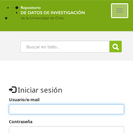
Ir
al
Cambi
contenido
naveg
principal
Buscar
Iniciar sesión
Usuario/e-mail
Contraseña