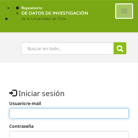
Ir
al
Cambi
contenido
naveg
principal
Buscar
Iniciar sesión
Usuario/e-mail
Contraseña