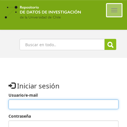
Ir
al
Cambi
contenido
naveg
principal
Buscar
Iniciar sesión
Usuario/e-mail
Contraseña