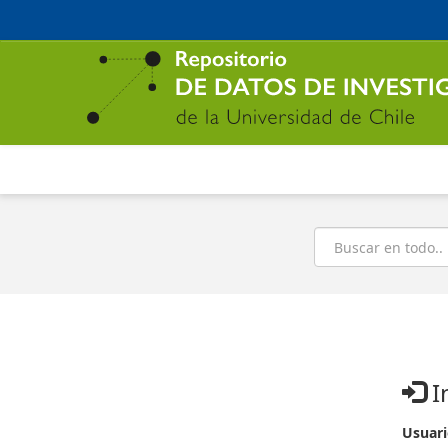
Ir
al
contenido
principal
Buscar
I
Usuari