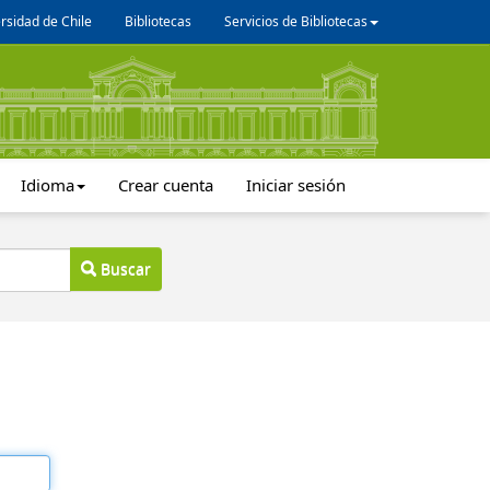
rsidad de Chile
Bibliotecas
Servicios de Bibliotecas
Idioma
Crear cuenta
Iniciar sesión
Buscar