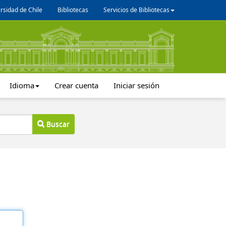
rsidad de Chile
Bibliotecas
Servicios de Bibliotecas
Idioma
Crear cuenta
Iniciar sesión
Buscar