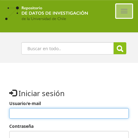
Ir
al
Cambi
contenido
naveg
principal
Buscar
Iniciar sesión
Usuario/e-mail
Contraseña