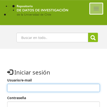
Ir
al
Cambi
contenido
naveg
principal
Buscar
Iniciar sesión
Usuario/e-mail
Contraseña