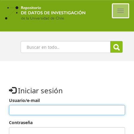
Ir
al
Cambi
contenido
naveg
principal
Buscar
Iniciar sesión
Usuario/e-mail
Contraseña