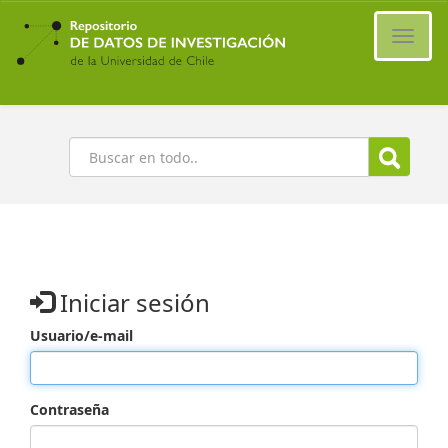
Ir
al
Cambi
contenido
naveg
principal
Buscar
Iniciar sesión
Usuario/e-mail
Contraseña