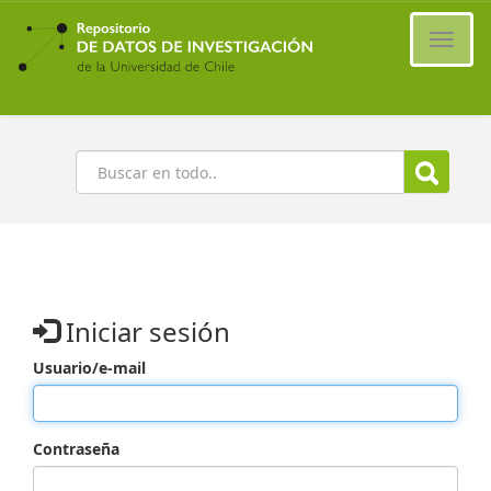
Ir
al
Cambi
contenido
naveg
principal
Buscar
Iniciar sesión
Usuario/e-mail
Contraseña