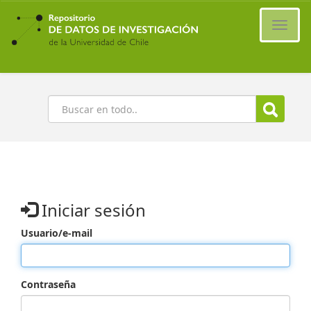
Ir
al
Cambi
contenido
naveg
principal
Buscar
Iniciar sesión
Usuario/e-mail
Contraseña