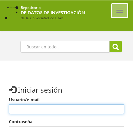
Ir
al
Cambi
contenido
naveg
principal
Buscar
Iniciar sesión
Usuario/e-mail
Contraseña