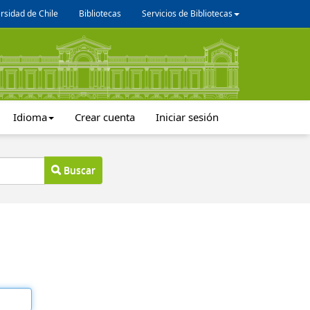
rsidad de Chile
Bibliotecas
Servicios de Bibliotecas
Idioma
Crear cuenta
Iniciar sesión
Buscar