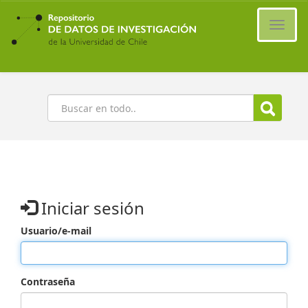
Ir
al
Cambi
contenido
naveg
principal
Buscar
Iniciar sesión
Usuario/e-mail
Contraseña