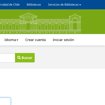
rsidad de Chile
Bibliotecas
Servicios de Bibliotecas
Idioma
Crear cuenta
Iniciar sesión
Buscar