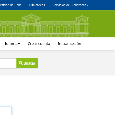
rsidad de Chile
Bibliotecas
Servicios de Bibliotecas
Idioma
Crear cuenta
Iniciar sesión
Buscar