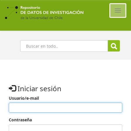
Ir
al
Cambi
contenido
naveg
principal
Buscar
Iniciar sesión
Usuario/e-mail
Contraseña