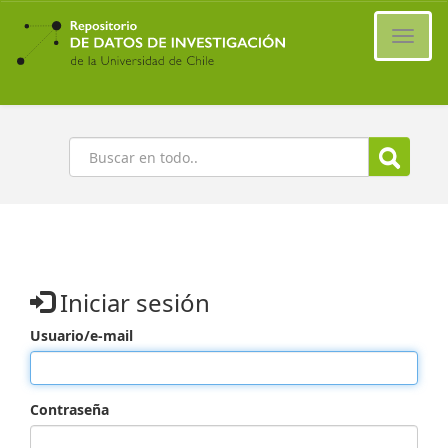
Ir
al
Cambi
contenido
naveg
principal
Buscar
Iniciar sesión
Usuario/e-mail
Contraseña