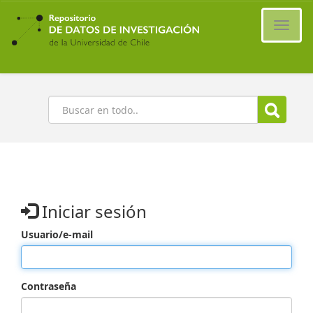
Ir
al
Cambi
contenido
naveg
principal
Buscar
Iniciar sesión
Usuario/e-mail
Contraseña