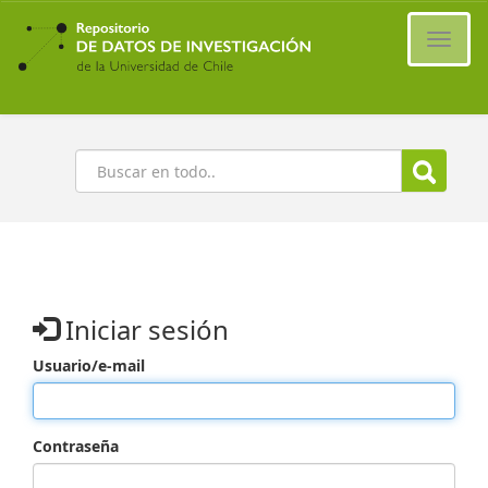
Ir
al
Cambi
contenido
naveg
principal
Buscar
Iniciar sesión
Usuario/e-mail
Contraseña