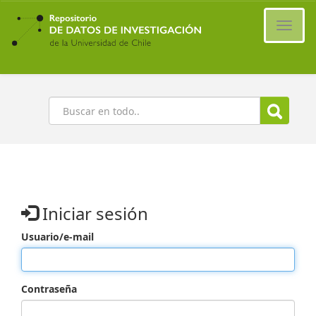
Ir
al
Cambi
contenido
naveg
principal
Buscar
Iniciar sesión
Usuario/e-mail
Contraseña