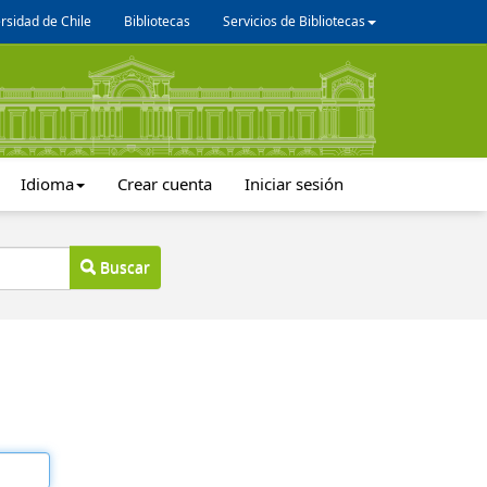
rsidad de Chile
Bibliotecas
Servicios de Bibliotecas
Idioma
Crear cuenta
Iniciar sesión
Buscar