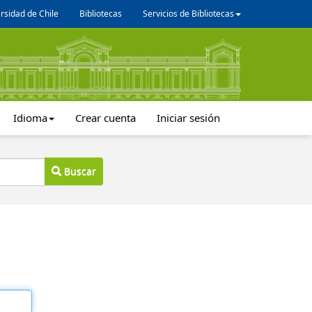
rsidad de Chile
Bibliotecas
Servicios de Bibliotecas
Idioma
Crear cuenta
Iniciar sesión
Buscar