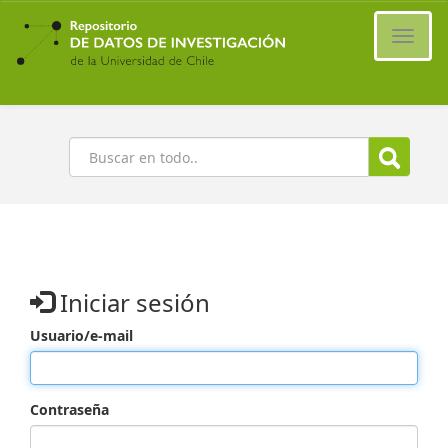
Ir
al
Cambi
contenido
naveg
principal
Buscar
Iniciar sesión
Usuario/e-mail
Contraseña