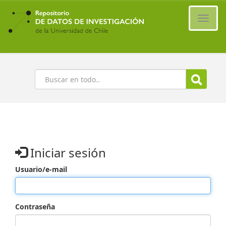
Ir
al
Cambi
contenido
naveg
principal
Buscar
Iniciar sesión
Usuario/e-mail
Contraseña